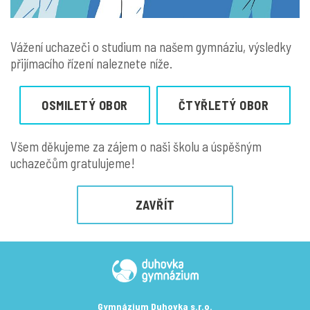
Vážení uchazeči o studium na našem gymnáziu, výsledky
přijímacího řízení naleznete níže.
OSMILETÝ OBOR
ČTYŘLETÝ OBOR
Všem děkujeme za zájem o naši školu a úspěšným
uchazečům gratulujeme!
ZAVŘÍT
Gymnázium Duhovka s.r.o.